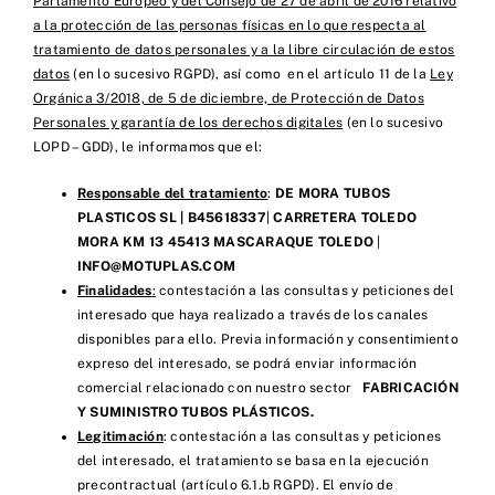
Parlamento Europeo y del Consejo de 27 de abril de 2016 relativo
a la protección de las personas físicas en lo que respecta al
tratamiento de datos personales y a la libre circulación de estos
datos
(en lo sucesivo RGPD), así como en el artículo 11 de la
Ley
Orgánica 3/2018, de 5 de diciembre, de Protección de Datos
Personales y garantía de los derechos digitales
(en lo sucesivo
LOPD – GDD), le informamos que el:
Responsable del tratamiento
:
DE MORA TUBOS
PLASTICOS SL |
B45618337
|
CARRETERA TOLEDO
MORA KM 13 45413 MASCARAQUE TOLEDO
|
INFO@MOTUPLAS.COM
Finalidades
:
contestación a las consultas y peticiones del
interesado que haya realizado a través de los canales
disponibles para ello. Previa información y consentimiento
expreso del interesado, se podrá enviar información
comercial relacionado con nuestro sector
FABRICACIÓN
Y SUMINISTRO TUBOS PLÁSTICOS.
Legitimación
: contestación a las consultas y peticiones
del interesado, el tratamiento se basa en la ejecución
precontractual (artículo 6.1.b RGPD). El envío de