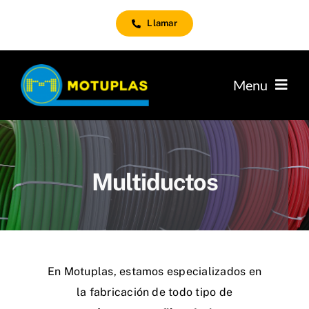
Saltar
Llamar
al
contenido
Menu
Telecomunicaciones
Uso Alimentario
Multiductos
Uso Agricola
Calidad
En Motuplas, estamos especializados en
Conocenos
la fabricación de todo tipo de